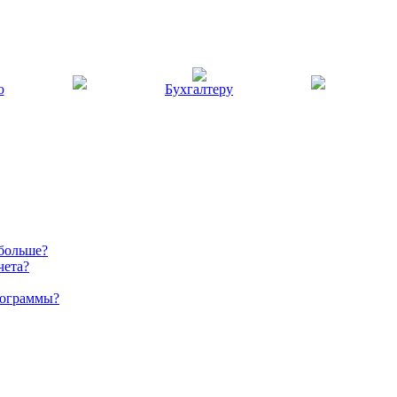
ю
Бухгалтеру
 больше?
чета?
рограммы?