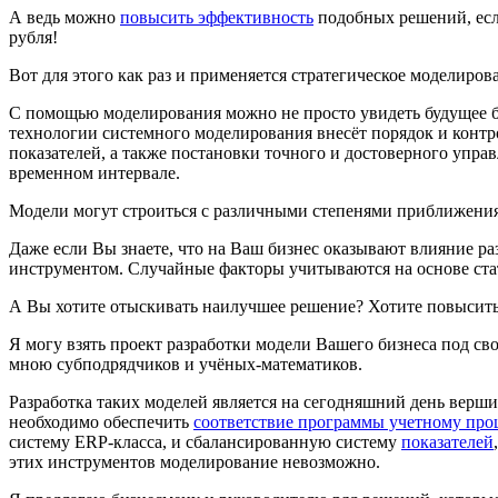
А ведь можно
повысить эффективность
подобных решений, есл
рубля!
Вот для этого как раз и применяется
стратегическое моделиров
С помощью моделирования можно не просто увидеть будущее би
технологии системного моделирования
внесёт порядок и контр
показателей, а также постановки точного и достоверного упра
временном интервале.
Модели могут строиться с различными степенями приближения,
Даже если Вы знаете, что на Ваш бизнес оказывают влияние р
инструментом. Случайные факторы учитываются на основе стат
А Вы хотите отыскивать наилучшее решение? Хотите повысить
Я могу взять проект разработки модели Вашего бизнеса под 
мною субподрядчиков и учёных-математиков.
Разработка таких
моделей
является на сегодняшний день верши
необходимо обеспечить
соответствие программы учетному про
систему ERP-класса, и сбалансированную систему
показателей
этих инструментов моделирование невозможно.