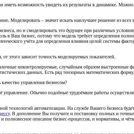
и иметь возможность увидеть их результаты в динамике. Можно
ание
. Моделировать – значит искать наилучшее решение из всех
знеса, но и смоделировать это будущее при различных условия
оль в Ваш бизнес, потому что модель требует определения пол
вленческого учёта для определения влияния целой системы факт
 от этого зависит точность
моделируемых показателей
.
азличные неконтролируемые, случайным образом выстроенные фа
истических данных. Есть ряд тензорных математических формул,
 качество управления бизнесом?
своё управление. Обычно подобные трудоёмкие работы осуществ
ной технологий автоматизации. На службе Вашего бизнеса буде
цессу
. В дополнение Вы получите и постановку полных и точн
, и полновесное описание бизнес-процессов, и нормативы, и чёт