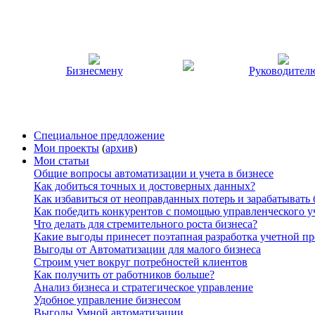
Бизнесмену
Руководител
Специальное предложение
Мои проекты
(
архив
)
Мои статьи
Общие вопросы автоматизации и учета в бизнесе
Как добиться точных и достоверных данных?
Как избавиться от неоправданных потерь и зарабатывать
Как победить конкурентов с помощью управленческого у
Что делать для стремительного роста бизнеса?
Какие выгоды принесет поэтапная разработка учетной п
Выгоды от Автоматизации для малого бизнеса
Строим учет вокруг потребностей клиентов
Как получить от работников больше?
Анализ бизнеса и стратегическое управление
Удобное управление бизнесом
Выгоды Умной автоматизации