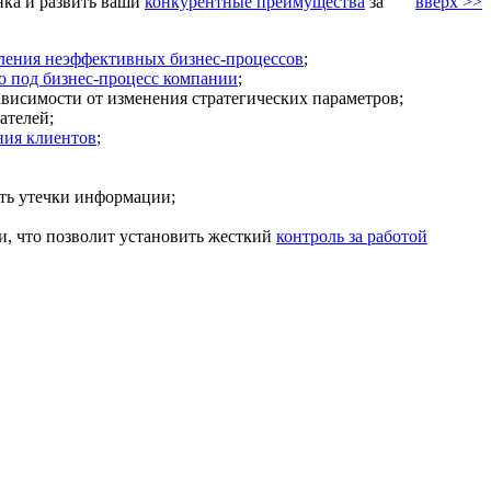
нка и развить ваши
конкурентные преимущества
за
вверх >>
ления неэффективных бизнес-процессов
;
о под бизнес-процесс компании
;
ависимости от изменения стратегических параметров;
ателей;
ния клиентов
;
ть утечки информации;
и, что позволит установить жесткий
контроль за работой