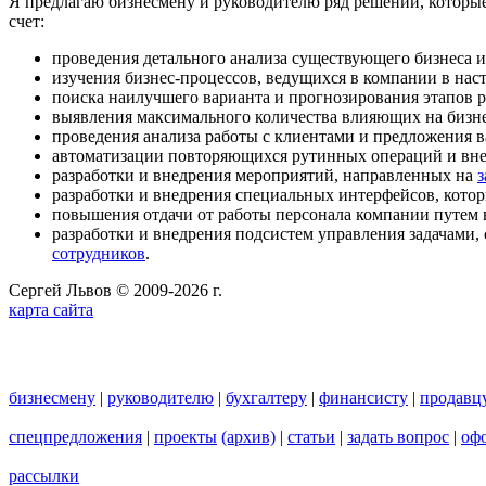
Я предлагаю бизнесмену и руководителю ряд решений, котор
счет:
проведения детального анализа существующего бизнеса и
изучения бизнес-процессов, ведущихся в компании в нас
поиска наилучшего варианта и прогнозирования этапов 
выявления максимального количества влияющих на бизн
проведения анализа работы с клиентами и предложения 
автоматизации повторяющихся рутинных операций и вн
разработки и внедрения мероприятий, направленных на
з
разработки и внедрения специальных интерфейсов, кото
повышения отдачи от работы персонала компании путем
разработки и внедрения подсистем управления задачами,
сотрудников
.
Сергей Львов © 2009-2026 г.
карта сайта
бизнесмену
|
руководителю
|
бухгалтеру
|
финансисту
|
продавц
спецпредложения
|
проекты
(архив)
|
статьи
|
задать вопрос
|
офо
рассылки