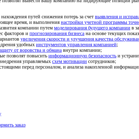
ые позволят вывести вашу компанию на лидирующие позиции ры
 нахождения путей снижения потерь за счет
выявления и исправ
тоящее время, и выполнения
настройки учетной программы точн
развития компании путем
моделирования будущего компании
в з
ес факторов и
прогнозирования бизнеса
на основе текущих показ
вариантов
увеличения скорости и улучшения качества обслужива
едрения удобных
инструментов управления компанией
;
ащиту от воровства и обмана
внутри компании;
рые позволят повысить
информационную безопасность
и устрани
 внедрения управляемых
схем мотивации
сотрудников;
 стоящими перед персоналом, и анализа накопленной информаци
у
рмить заказ