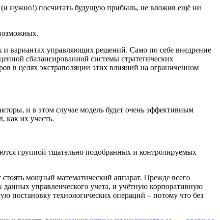
 (и нужно!) посчитать будущую прибыль, не вложив ещё ни
 возможных.
х и вариантах управляющих решений. Само по себе внедрение
ноценной сбалансированной системы стратегических
оров в целях экстраполяции этих влияний на ограниченном
кторы, и в этом случае модель будет очень эффективным
 как их учесть.
ляются группой тщательно подобранных и контролируемых
т стоять мощный математический аппарат. Прежде всего
ых
данных управленческого учета
, и учётную корпоративную
кую постановку технологических операций – потому что без