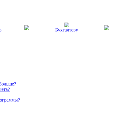
ю
Бухгалтеру
 больше?
чета?
рограммы?