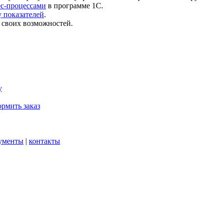
ес-процессами
в программе 1С.
 показателей
.
 своих возможностей.
у
рмить заказ
ументы
|
контакты