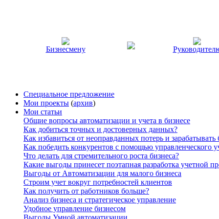
Бизнесмену
Руководител
Специальное предложение
Мои проекты
(
архив
)
Мои статьи
Общие вопросы автоматизации и учета в бизнесе
Как добиться точных и достоверных данных?
Как избавиться от неоправданных потерь и зарабатывать
Как победить конкурентов с помощью управленческого у
Что делать для стремительного роста бизнеса?
Какие выгоды принесет поэтапная разработка учетной п
Выгоды от Автоматизации для малого бизнеса
Строим учет вокруг потребностей клиентов
Как получить от работников больше?
Анализ бизнеса и стратегическое управление
Удобное управление бизнесом
Выгоды Умной автоматизации