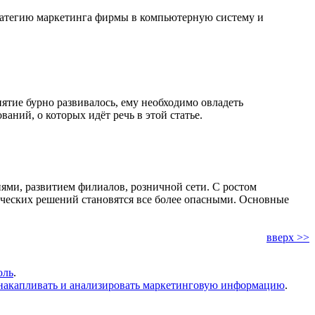
ратегию маркетинга фирмы в компьютерную систему и
тие бурно развивалось, ему необходимо овладеть
ий, о которых идёт речь в этой статье.
ми, развитием филиалов, розничной сети. С ростом
нческих решений становятся все более опасными. Основные
вверх >>
оль
.
накапливать и анализировать маркетинговую информацию
.