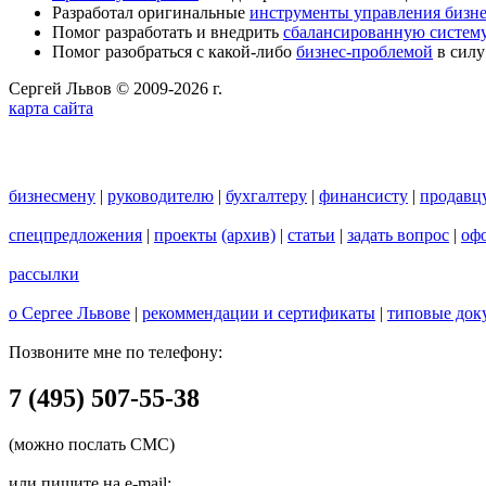
Разработал оригинальные
инструменты управления бизн
Помог разработать и внедрить
сбалансированную систему
Помог разобраться с какой-либо
бизнес-проблемой
в силу
Сергей Львов © 2009-2026 г.
карта сайта
бизнесмену
|
руководителю
|
бухгалтеру
|
финансисту
|
продавц
спецпредложения
|
проекты
(архив)
|
статьи
|
задать вопрос
|
офо
рассылки
о Сергее Львове
|
рекоммендации и сертификаты
|
типовые док
Позвоните мне по телефону:
7 (495) 507-55-38
(можно послать СМС)
или пишите на e-mail: