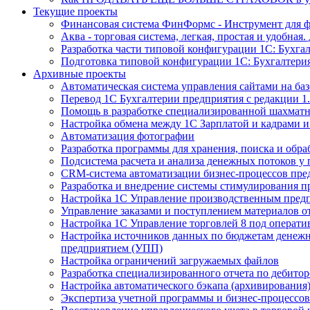
Текущие проекты
Финансовая система ФинФормс - Инструмент для 
Аква - торговая система, легкая, простая и удобная
Разработка части типовой конфигурации 1С: Бухга
Подготовка типовой конфигурации 1С: Бухгалтерия
Архивные проекты
Автоматическая система управления сайтами на баз
Перевод 1С Бухгалтерии предприятия с редакции 1.
Помощь в разработке специализированной шахмат
Настройка обмена между 1С Зарплатой и кадрами и
Автоматизация фотографии
Разработка программы для хранения, поиска и обра
Подсистема расчета и анализа денежных потоков у
CRM-система автоматизации бизнес-процессов пр
Разработка и внедрение системы стимулирования 
Настройка 1С Управление производственным пред
Управление заказами и поступлением материалов о
Настройка 1С Управление торговлей 8 под операти
Настройка источников данных по бюджетам денежны
предприятием (УПП)
Настройка ограничений загружаемых файлов
Разработка специализированного отчета по дебито
Настройка автоматического бэкапа (архивирования)
Экспертиза учетной программы и бизнес-процессов