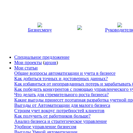
Бизнесмену
Руководител
Специальное предложение
Мои проекты
(
архив
)
Мои статьи
Общие вопросы автоматизации и учета в бизнесе
Как добиться точных и достоверных данных?
Как избавиться от неоправданных потерь и зарабатывать
Как победить конкурентов с помощью управленческого у
Что делать для стремительного роста бизнеса?
Какие выгоды принесет поэтапная разработка учетной п
Выгоды от Автоматизации для малого бизнеса
Строим учет вокруг потребностей клиентов
Как получить от работников больше?
Анализ бизнеса и стратегическое управление
Удобное управление бизнесом
Выгоды Умной автоматизации