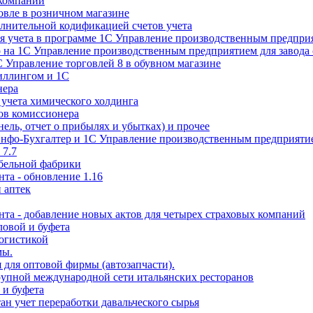
 компании
овле в розничном магазине
олнительной кодификацией счетов учета
я учета в программе 1С Управление производственным предприя
р на 1С Управление производственным предприятием для завода
С Управление торговлей 8 в обувном магазине
биллингом и 1С
нера
 учета химического холдинга
ов комиссионера
ель, отчет о прибылях и убытках) и прочее
Инфо-Бухгалтер и 1С Управление производственным предприяти
 7.7
бельной фабрики
нта - обновление 1.16
 аптек
ента - добавление новых актов для четырех страховых компаний
ловой и буфета
логистикой
мы.
 для оптовой фирмы (автозапчасти).
рупной международной сети итальянских ресторанов
 и буфета
н учет переработки давальческого сырья