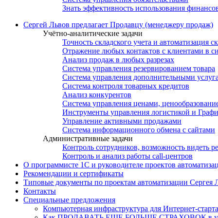
Знать эффективность использования финансо
Сергей Львов предлагает Продавцу (менеджеру продаж)
Учётно-аналитические задачи
Точность складского учета и автоматизация с
Отражение любых контактов с клиентами в с
Анализ продаж в любых разрезах
Система управления резервированием товара
Система управления дополнительными услуг
Система контроля товарных кредитов
Анализ конкурентов
Система управления ценами, ценообразовани
Инструменты управления логистикой и Граф
Управление активными продажами
Система информационного обмена с сайтами
Административные задачи
Контроль сотрудников, возможность видеть р
Контроль и анализ работы call-центров
О программисте 1С и руководителе проектов автоматиза
Рекомендации и сертификаты
Типовые документы по проектам автоматизации Сергея 
Контакты
Специальные предложения
Компьютерная инфраструктура для Интернет-старта
Как ПРОДАВАТЬ ЕЩЕ БОЛЬШЕ СТРАХОВОК в усло