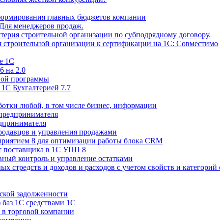
формирования главных бюджетов компании
. Для менеджеров продаж.
лтерия строительной организации по субподрядному договору.
 строительной организации к сертификации на 1С: Совместимо
е 1С
6 на 2.0
ной программы
 1С Бухгалтерией 7.7
ботки любой, в том числе бизнес, информации
 предпринимателя
едпринимателя
продавцов и управления продажами
приятием 8 для оптимизации работы блока CRM
т поставщика в 1С УПП 8
вный контроль и управление остатками
х стредств и доходов и расходов с учетом свойств и категорий
рской задолженности
 баз 1С средствами 1С
 в торговой компании