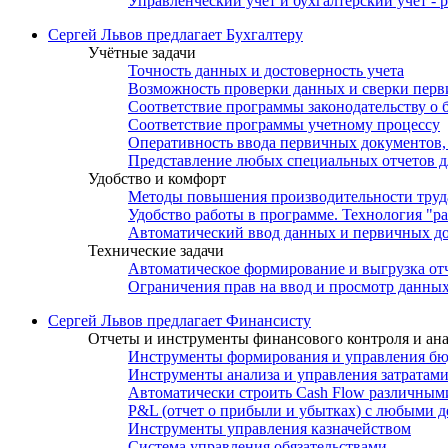
Управленческий учет и бухгалтерский учет -
Сергей Львов предлагает Бухгалтеру
Учётные задачи
Точность данных и достоверность учета
Возможность проверки данных и сверки пер
Соответствие программы законодательству о 
Соответствие программы учетному процессу
Оперативность ввода первичных документов,
Представление любых специальных отчетов д
Удобство и комфорт
Методы повышения производительности труда 
Удобство работы в программе. Технология "р
Автоматический ввод данных и первичных док
Технические задачи
Автоматическое формирование и выгрузка от
Ограничения прав на ввод и просмотр данны
Сергей Львов предлагает Финансисту
Отчеты и инструменты финансового контроля и ан
Инструменты формирования и управления бю
Инструменты анализа и управления затратами
Автоматически строить Cash Flow различным
P&L (отчет о прибыли и убытках) с любыми 
Инструменты управления казначейством
Система управления обязательствами