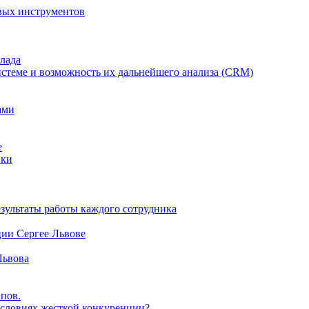
вых инструментов
клада
истеме и возможность их дальнейшего анализа (CRM)
ами
е
ики
езультаты работы каждого сотрудника
ции Сергее Львове
Львова
пов.
виях жесткой конкуренции?