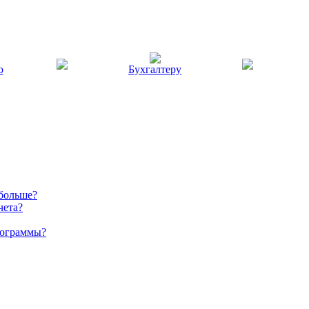
ю
Бухгалтеру
 больше?
чета?
рограммы?