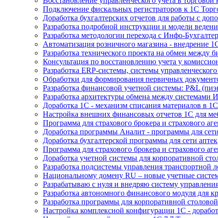
Восстановление управленческого учета в торговой
Подключение фискальных регистраторов к 1С Торг
Доработка бухгалтерских отчетов для работы с доп
Разработка подробной инструкции и модели ведени
Разработка методологии перехода с Инфо-Бухгалте
Автоматизация розничного магазина - внедрение 1
Разработка технического проекта на обмен между 
Консультация по восстановлению учета у комиссио
Разработка ERP-системы, системы управленческого
Обработки для формирования первичных документ
Разработка финансовой учетной системы: P&L (пиэн
Разработка архитектуры обмена между системами 
Доработка 1С - механизм списания материалов в 1С
Настройка внешних финансовых отчетов 1С для ме
Программа для страхового брокера и страхового аге
Доработка программы Аналит - программы для сети
Доработка бухгалтерской программы для сети аптек
Программа для страхового брокера и страхового аг
Доработка учетной системы для корпоративной сто
Разработка подсистемы управления транспортной 
Национальному домену RU – новые учетные систе
Разрабатываю с нуля и внедряю систему управления
Разработка автономного финансового модуля для к
Разработка программы для корпоративной столовой
Настройка комплексной конфигурации 1С - доработа