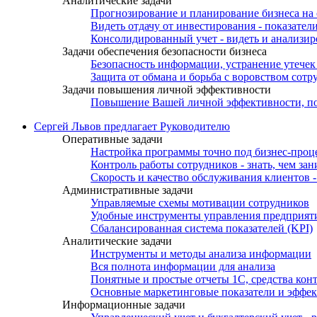
Аналитические задачи
Прогнозирование и планирование бизнеса на 
Видеть отдачу от инвестирования - показате
Консолидированный учет - видеть и анализи
Задачи обеспечения безопасности бизнеса
Безопасность информации, устранение утече
Защита от обмана и борьба с воровством сотр
Задачи повышения личной эффективности
Повышение Вашей личной эффективности, по
Сергей Львов предлагает Руководителю
Оперативные задачи
Настройка программы точно под бизнес-проц
Контроль работы сотрудников - знать, чем за
Скорость и качество обслуживания клиентов
Административные задачи
Управляемые схемы мотивации сотрудников
Удобные инструменты управления предприят
Сбалансированная система показателей (KPI)
Аналитические задачи
Инструменты и методы анализа информации
Вся полнота информации для анализа
Понятные и простые отчеты 1С, средства кон
Основные маркетинговые показатели и эффек
Информационные задачи