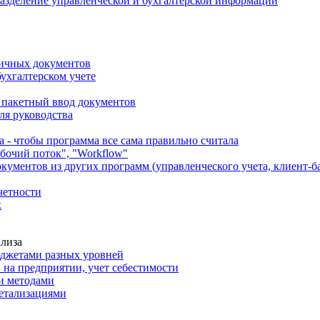
 разделение управленческой и бухгалтерской информации
вичных документов
бухгалтерском учете
 пакетный ввод документов
ля руководства
- чтобы программа все сама правильно считала
абочий поток", "Workflow"
ументов из других программ (управленческого учета, клиент-б
четности
х
ализа
джетами разных уровней
 на предприятии, учет себестимости
и методами
детализациями