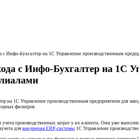
да с Инфо-Бухгалтер на 1С Управление производственным предпр
хода с Инфо-Бухгалтер на 1С 
илиалами
тер на 1С Управление производственным предприятием для заво
душных фильтров
и учета производственных затрат у их клиента. Они уже выполни
хучета для
внедрения ERP-системы
1С Управление производстве
ого учета на заводе и его филиалах в рамках типового решения 