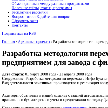
Обмен данными между разными программами
Полезные сайты, статьи, программы
Бесплатные рассылки
Вопрос - ответ
Задайте ваш вопрос
Оформить заказ
Контакты
Подписаться на RSS
Главная
/
Архивные проекты
/ Разработка методологии перехо
Разработка методологии пере
предприятием для завода с ф
Дата старта:
01 марта 2008 года - 21 апреля 2008 года
Содержание:
Разработка методологии перехода с Инфо-Бухгал
Вид деятельности заказчика:
производство и реализация воз
Аудиторы обратились к нашей команде с задачей автоматизаци
правильного бухгалтерского учета и предоставили методику бу
Проведена экспертиза возможности
автоматизации
бухгалтерск