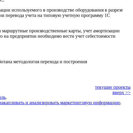
ации используемого в производстве оборудования в разрезе
ии перевода учета на типовую учетную программу 1С
и маршрутные производственные карты, учет амортизации
то на предприятии необходимо вести учет себестоимости
ботана
методология перехода
и построения
текущие проекты
вверх >>
оль
.
накапливать и анализировать маркетинговую информацию
.