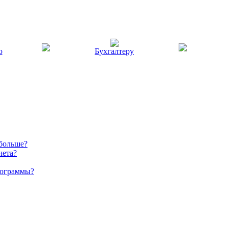
ю
Бухгалтеру
 больше?
чета?
рограммы?