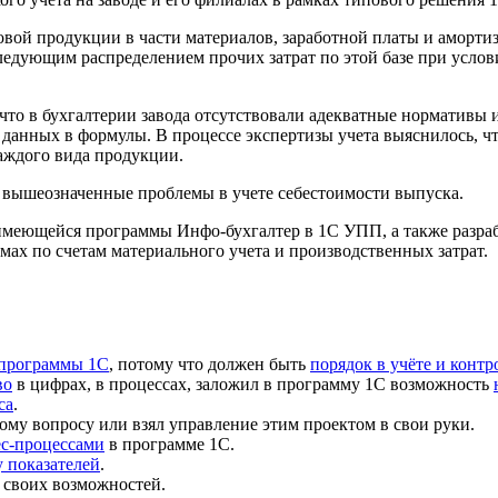
вой продукции в части материалов, заработной платы и амортиз
едующим распределением прочих затрат по этой базе при услов
 что в
бухгалтерии завода
отсутствовали адекватные нормативы 
 данных в формулы. В процессе экспертизы учета выяснилось, ч
каждого вида продукции.
 вышеозначенные проблемы в учете себестоимости выпуска.
з имеющейся программы
Инфо-бухгалтер в 1С
УПП, а также разра
мах по счетам материального учета и производственных затрат.
 программы 1С
, потому что должен быть
порядок в учёте и контр
во
в цифрах, в процессах, заложил в программу 1С возможность
са
.
ому вопросу или взял управление этим проектом в свои руки.
ес-процессами
в программе 1С.
 показателей
.
 своих возможностей.