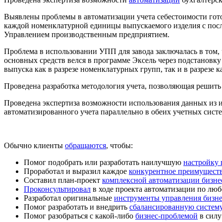
Выявлены проблемы в автоматизации учета себестоимости гото
каждой номенклатурной единицы выпускаемого изделия с посл
Управлением производственным предприятием.
Проблема в использовании
УПП для завода
заключалась в том,
основных средств велся в программе Эксель через подстановку
выпуска как в разрезе номенклатурных групп, так и в разрезе 
Проведена
разработка методология учета
, позволяющая решить
Проведена экспертиза возможности использования данных и
автоматизированного учета параллельно в обеих учетных систе
Обычно клиенты
обращаются
, чтобы:
Помог подобрать или разработать наилучшую
настройку
Проработал и выразил каждое
конкурентное преимущест
Составил план-проект
комплексной автоматизации бизне
Проконсультировал
в ходе проекта автоматизации по люб
Разработал оригинальные
инструменты управления бизн
Помог разработать и внедрить
сбалансированную систему
Помог разобраться с какой-либо
бизнес-проблемой
в силу