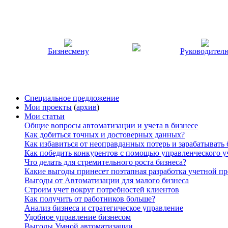
Бизнесмену
Руководител
Специальное предложение
Мои проекты
(
архив
)
Мои статьи
Общие вопросы автоматизации и учета в бизнесе
Как добиться точных и достоверных данных?
Как избавиться от неоправданных потерь и зарабатывать
Как победить конкурентов с помощью управленческого у
Что делать для стремительного роста бизнеса?
Какие выгоды принесет поэтапная разработка учетной п
Выгоды от Автоматизации для малого бизнеса
Строим учет вокруг потребностей клиентов
Как получить от работников больше?
Анализ бизнеса и стратегическое управление
Удобное управление бизнесом
Выгоды Умной автоматизации