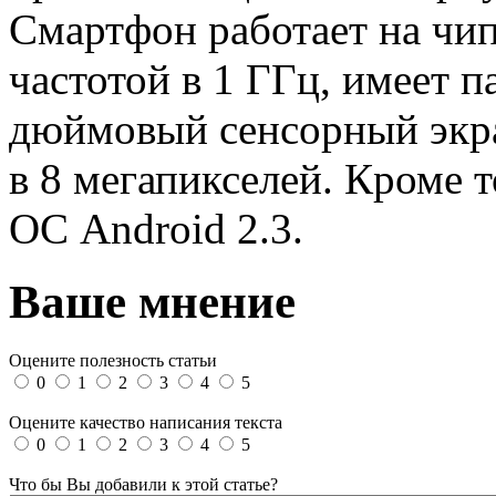
Смартфон работает на чи
частотой в 1 ГГц, имеет 
дюймовый сенсорный экра
в 8 мегапикселей. Кроме т
ОС Android 2.3.
Ваше мнение
Оцените полезность статьи
0
1
2
3
4
5
Оцените качество написания текста
0
1
2
3
4
5
Что бы Вы добавили к этой статье?