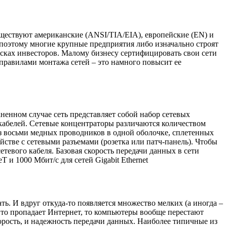
ществуют американские (ANSI/TIA/EIA), европейские (EN) и
 поэтому многие крупные предприятия либо изначально строят
исках инвесторов. Малому бизнесу сертифицировать свои сети
 правилами монтажа сетей – это намного повысит ее
ненном случае сеть представляет собой набор сетевых
 кабелей. Сетевые концентраторы различаются количеством
 из восьми медных проводников в одной оболочке, сплетенных
йстве с сетевыми разъемами (розетка или патч-панель). Чтобы
тевого кабеля. Базовая скорость передачи данных в сети
 и 1000 Мбит/с для сетей Gigabit Ethernet
. И вдруг откуда-то появляется множество мелких (а иногда –
о, то пропадает Интернет, то компьютеры вообще перестают
орость, и надежность передачи данных. Наиболее типичные из