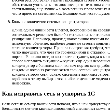
Весьма распространен вариант прокладки сетевых кабелей
обязательно учитывать, что люминесцентные лампы явл
светильников, еще лучше – в заземленных проволочных л
часто прямо на светильниках. Большое количество шумов
Большое количество сетевых концентраторов.
Длина одной линии сети Ethernet, построенной на кабеля
оптимальным решением было бы использовать оптоволоко
ухищрения. Например, прокладывают линию кусками по 10
используют обычные, наиболее дешевые сетевые концент
сетевые концентраторы. Правила построения требуют, чт
легко нарушить, что чревато торможениями и отказами. 
портов. Рано или поздно возникает ситуация, когда в 
способ исправить ситуацию – купить еще один небольшой
концентратор с большим количеством портов всегда рабо
каждом из которых располагается свой сетевой концентр
концентратором сети, однако системные администраторы,
вдобавок к этому выбираются наиболее дешевые модели к
неизбежно.
Как исправить сеть и ускорить 1С
Если беглый осмотр вашей сети показал, что в ней присутству
большинстве случаев квалифицированный специалист может и