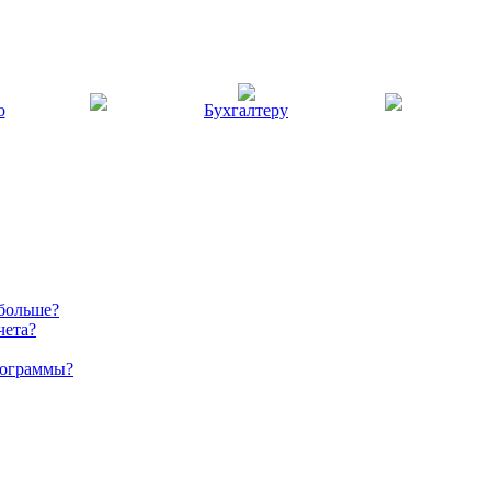
ю
Бухгалтеру
 больше?
чета?
рограммы?