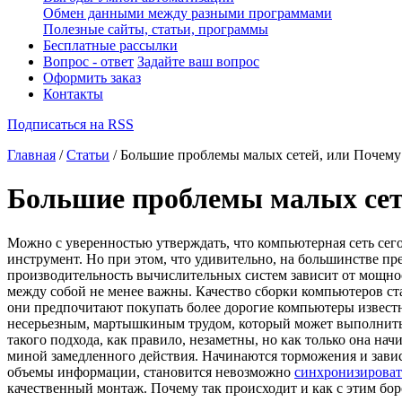
Обмен данными между разными программами
Полезные сайты, статьи, программы
Бесплатные рассылки
Вопрос - ответ
Задайте ваш вопрос
Оформить заказ
Контакты
Подписаться на RSS
Главная
/
Статьи
/ Большие проблемы малых сетей, или Почему 
Большие проблемы малых сете
Можно с уверенностью утверждать, что
компьютерная сеть
сего
инструмент. Но при этом, что удивительно, на большинстве п
производительность вычислительных систем зависит от мощнос
между собой не менее важны. Качество сборки компьютеров ста
они предпочитают покупать более дорогие компьютеры известны
несерьезным, мартышкиным трудом, который может выполнить л
такого подхода, как правило, незаметны, но как только она нач
миной замедленного действия. Начинаются торможения и завис
объемы информации, становится невозможно
синхронизироват
качественный монтаж. Почему так происходит и как с этим бор