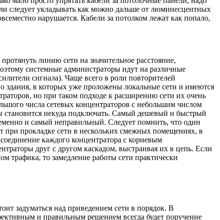
ако мало просто упрятать кабели за потолочные панели, надо
ли следует укладывать как можно дальше от люминесцентных
всеместно нарушается. Кабели за потолком лежат как попало,
 протянуть линию сети на значительное расстояние,
поэтому системные администраторы идут на различные
илители сигнала). Чаще всего в роли повторителей
о здания, в которых уже проложены локальные сети и имеются
раторов, но при таком подходе к расширению сети их очень
ольшого числа сетевых концентраторов с небольшим числом
ры становится некуда подключать. Самый дешевый и быстрый
ременно и самый неправильный. Следует помнить, что один
ет при прокладке сети в нескольких смежных помещениях, в
 соединение каждого концентратора с корневым
нтраторы друг с другом каскадом, выстраивая их в цепь. Если
ом трафика, то замедление работы сети практически
оит задуматься над приведением сети в порядок. В
фективным и правильным решением всегда будет поручение