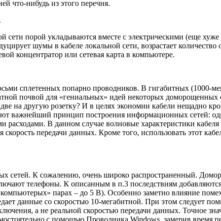
ей что-нибудь из этого перечня.
.
й сети порой укладываются вместе с электрическими (еще хуже 
уцирует шумы в кабеле локальной сети, возрастает количество 
евой концентратор или сетевая карта в компьютере.
восьми сплетенных попарно проводников. В гигабитных (1000-ме
датной почвой для «гениальных» идей некоторых доморощенных сп
и две на другую розетку? И в целях экономии кабели нещадно к
ают важнейший принцип построения информационных сетей: одно
ми расходами. В данном случае волновые характеристики кабеля
 скорость передачи данных. Кроме того, использовать этот кабе
х сетей. К сожалению, очень широко распространенный. Домор
ключают телефоны. К описанным в п.3 последствиям добавляютс
в «компьютерых» парах – до 5 В). Особенно заметно влияние по
редает данные со скоростью 10-мегабитной. При этом следует пом
дключения, а не реальной скоростью передачи данных. Точное 
амостоятельно с помощью Проводника Windows, замерив время пе