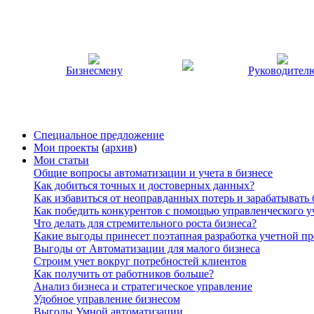
Бизнесмену
Руководител
Специальное предложение
Мои проекты
(
архив
)
Мои статьи
Общие вопросы автоматизации и учета в бизнесе
Как добиться точных и достоверных данных?
Как избавиться от неоправданных потерь и зарабатывать
Как победить конкурентов с помощью управленческого у
Что делать для стремительного роста бизнеса?
Какие выгоды принесет поэтапная разработка учетной п
Выгоды от Автоматизации для малого бизнеса
Строим учет вокруг потребностей клиентов
Как получить от работников больше?
Анализ бизнеса и стратегическое управление
Удобное управление бизнесом
Выгоды Умной автоматизации