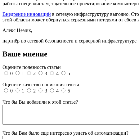
работы специалистам, тщательное проектирование компьютерн
Внедрение инноваций
в сетевую инфраструктуру выгодно. Сто
этой области может обернуться серьезными потерями от сбоев 
Алекс Цемик,
партнёр по сетевой безопасности и серверной инфраструктуре
Ваше мнение
Оцените полезность статьи
0
1
2
3
4
5
Оцените качество написания текста
0
1
2
3
4
5
Что бы Вы добавили к этой статье?
Что бы Вам было еще интересно узнать об автоматизации?