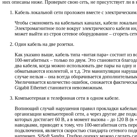
них описаны ниже. Проверьте свою сеть, не присутствует ли в н
Кабель локальной сети проложен вместе с электрическим
Чтобы сэкономить на кабельных каналах, кабели локально
Электромагнитное поле вокруг электрического кабеля инд
может выйти из строя сетевое оборудование – сгореть сет
Один кабель на две розетки.
Как указано выше, кабель типа «витая пара» состоит из 
100-мегабитных – только по двум. Это становится благо
два кабеля, когда можно использовать две пары на одну 
обматываются изолентой, и т.д. Эти манипуляции наруш
случае нельзя – она всегда оборачивается дополнительны
Увеличивается количество ошибок, снижается фактическая
Gigabit Ethernet становится невозможным.
Компьютерная и телефонная сети в одном кабеле.
Вопиющий случай нарушения правил прокладки кабельны
организации компьютерной сети, а через другие две под
которых достигает 60 В, а в момент вызова – до 120 В (
наводками, приводят к тому, что 100-мегабитная сеть пе
подключения, является скоростью стандарта сетевого по
например, SiSoft Sandra. Грубую оценку можно сделать с