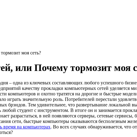
тормозит моя сеть?
й, или Почему тормозит моя с
дня – одна из ключевых составляющих любого успешного бизне
редприятий качеству прокладки компьютерных сетей уделяется 
ти компьютеров и охотно тратятся на дорогие и быстрые модели
ло играть значительную роль. Потребителей перестали удовлетв
х брэндов. Тем удивительнее, что развертывание локальной выч
юбой студент с инструментом. В итоге он и занимается прокладк
инает разрастаться, в ней появляются серверы, сетевые сервисы,
ания сети, быстрые компьютеры оказываются бесполезным желез
ь время на компьютерах
. Во всех случаях обнаруживается, что о
оться?