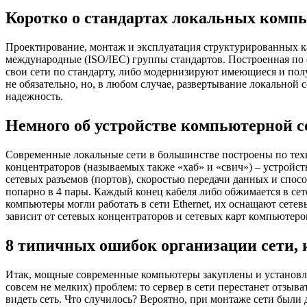
Коротко о стандартах локальных комп
Проектирование, монтаж и эксплуатация структурированных ка
международные (ISO/IEC) группы стандартов. Построенная по 
свои сети по стандарту, либо модернизируют имеющиеся и пол
не обязательно, но, в любом случае, развертывание локальной 
надежность.
Немного об устройстве компьютерной с
Современные локальные сети в большинстве построены по техно
концентраторов (называемых также «хаб» и «свич») – устройст
сетевых разъемов (портов), скоростью передачи данных и спос
попарно в 4 пары. Каждый конец кабеля либо обжимается в сете
компьютеры могли работать в сети Ethernet, их оснащают сете
зависит от сетевых концентраторов и сетевых карт компьютеров 
8 типичных ошибок организации сети, 
Итак, мощные современные компьютеры закуплены и установлен
совсем не мелких) проблем: то сервер в сети перестанет отзыв
видеть сеть. Что случилось? Вероятно, при монтаже сети были