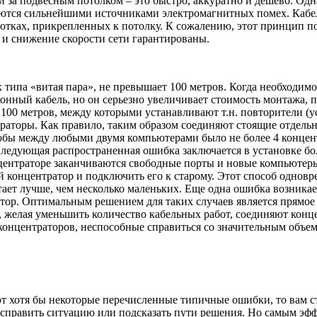
 за подвесным потолком – это быстро, аккуратно и дешево. Одн
яются сильнейшими источниками электромагнитных помех. Кабе
отках, прикрепленных к потолку. К сожалению, этот принцип по
 и снижение скорости сети гарантированы.
х типа «витая пара», не превышает 100 метров. Когда необходимо
нный кабель, но он серьезно увеличивает стоимость монтажа, 
0 метров, между которыми устанавливают т.н. повторители (ус
раторы. Как правило, таким образом соединяют стоящие отдельн
обы между любыми двумя компьютерами было не более 4 концент
Следующая распространенная ошибка заключается в установке б
концентраторе заканчиваются свободные порты и новые компьюте
 концентратор и подключить его к старому. Этот способ однов
тает лучше, чем несколько маленьких. Еще одна ошибка возника
атор. Оптимальным решением для таких случаев является прямое
 желая уменьшить количество кабельных работ, соединяют конце
онцентраторов, неспособные справиться со значительным объем
ют хотя бы некоторые перечисленные типичные ошибки, то вам ст
справить ситуацию или подсказать пути решения. Но самым эф