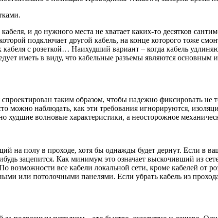
тками.
абеля, и до нужного места не хватает каких-то десятков сантиме
к которой подключает другой кабель, на конце которого тоже см
 кабеля с розеткой… Наихудший вариант – когда кабель удлиня
едует иметь в виду, что кабельные разъемы являются основным 
t спроектирован таким образом, чтобы надежно фиксировать не 
асто можно наблюдать, как эти требования игнорируются, изоляц
но худшие волновые характеристики, а неосторожное механичес
ий на полу в проходе, хотя бы однажды будет дернут. Если в ва
нибудь зацепится. Как минимум это означает выскочивший из сет
По возможности все кабели локальной сети, кроме кабелей от р
нными или потолочными панелями. Если убрать кабель из проход