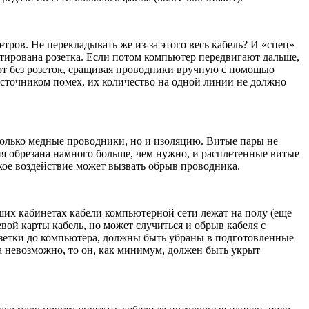
тров. Не перекладывать же из-за этого весь кабель? И «спец»
онтирована розетка. Если потом компьютер передвигают дальше,
ют без розеток, сращивая проводники вручную с помощью
источником помех, их количество на одной линии не должно
только медные проводники, но и изоляцию. Витые пары не
ия обрезана намного больше, чем нужно, и расплетенные витые
кое воздействие может вызвать обрыв проводника.
ших кабинетах кабели компьютерной сети лежат на полу (еще
евой карты кабель, но может случиться и обрыв кабеля с
озетки до компьютера, должны быть убраны в подготовленные
а невозможно, то он, как минимум, должен быть укрыт