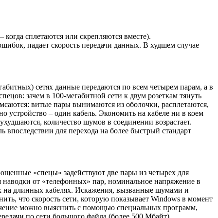
– когда сплетаются или скрепляются вместе).
ошибок, падает скорость передачи данных. В худшем случае
габитных) сетях данные передаются по всем четырем парам, а в
ецов: зачем в 100-мегабитной сети к двум розеткам тянуть
ромсаются: витые пары вынимаются из оболочки, расплетаются,
 устройство – один кабель. Экономить на кабеле ни в коем
 ухудшаются, количество шумов в соединении возрастает.
ль впоследствии для перехода на более быстрый стандарт
ощенные «спецы» задействуют две пары из четырех для
я наводки от «телефонных» пар, номинальное напряжение в
мех на длинных кабелях. Искажения, вызванные шумами и
нить, что скорость сети, которую показывает Windows в момент
значение можно выяснить с помощью специальных программ,
редачи по сети большого файла (более 500 Мбайт).