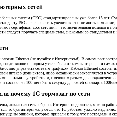
ьютерных сетей
бельных систем (СКС) стандартизированы уже более 15 лет. Су
стандарту ISO локальная сеть увеличивает стоимость компании,
учают сертификат соответствия – это значительная помощь в по
сети следует поручать специалистам, знакомым со стандартами и
ети
логии Ethernet (не путайте с Интернетом!). В самом распростра
в, соединяющих в одном узле кабели от компьютеров, – и самих
обностью управлять сетевым трафиком. Кабель Ethernet состоит
вой штекер (коннектор), либо механически закрепляется в устро
выми картами – устройством, имеющим разъем для подключения се
и составляет 100 мегабит в секунду для сетей стандарта 100BaseT
или почему 1С тормозит по сети
ы, локальная сеть собрана, Интернет подключен, можно работать
аться, то бухгалтеры жалуются, что 1С работает ужасно медленн
 допущены ошибки, которые привели к тому, что пострадали и ск