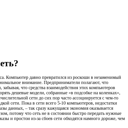
еть?
са. Компьютер давно превратился из роскоши в незаменимый
минимальное внимание. Предприниматели полагают, что
, забывая, что средства взаимодействия этих компьютеров
орять дешевые модели, собранные «в подсобке на коленках»,
ислительной сети до сих пор часто ассоциируется с чем-то
ой сети. Пока в сети всего 5-10 компьютеров, недостатки
 базы данных, – так сразу кажущаяся экономия оказывается
ом, потому что сеть не в состоянии быстро передать нужные
тказы и простои из-за сбоев сети обходятся намного дороже, чем