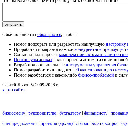
Что бы Вам было еще интересно узнать об автоматизации?
Обычно клиенты
обращаются
, чтобы:
Помог подобрать или разработать наилучшую
настройку
Проработал и выразил каждое
конкурентное преимущест
Составил план-проект
комплексной автоматизации бизне
Проконсультировал
в ходе проекта автоматизации по люб
Разработал оригинальные
инструменты управления бизн
Помог разработать и внедрить
сбалансированную систему
Помог разобраться с какой-либо
бизнес-проблемой
в силу
Сергей Львов © 2009-2026 г.
карта сайта
бизнесмену
|
руководителю
|
бухгалтеру
|
финансисту
|
продавц
спецпредложения
|
проекты
(архив)
|
статьи
|
задать вопрос
|
офо