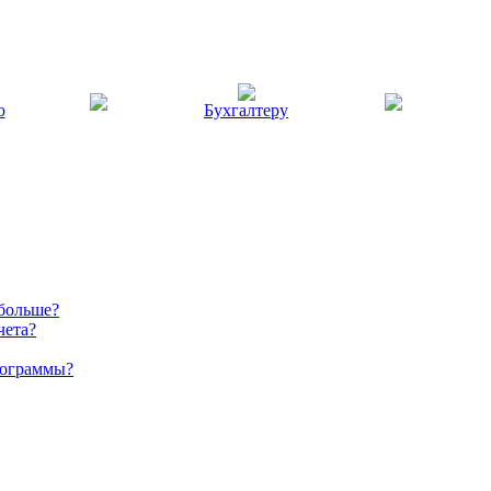
ю
Бухгалтеру
 больше?
чета?
рограммы?