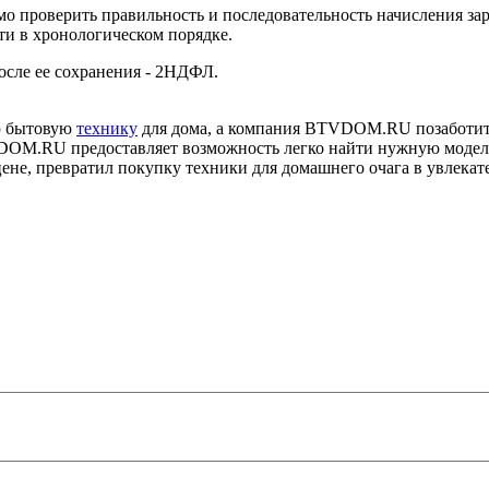
имо проверить правильность и последовательность начисления з
ти в хронологическом порядке.
сле ее сохранения - 2НДФЛ.
ю бытовую
технику
для дома, а компания BTVDOM.RU позаботится
DOM.RU предоставляет возможность легко найти нужную модель
цене, превратил покупку техники для домашнего очага в увлекат