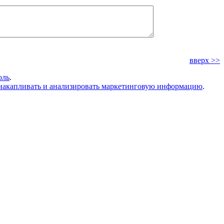
вверх >>
оль
.
накапливать и анализировать маркетинговую информацию
.