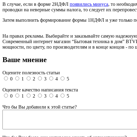
В случае, если в форме 2НДФЛ
появились минуса
, то необход
проводки на неверные суммы налога, то следует их перепровес
Затем выполнить формирование формы 1НДФЛ и уже только по
На правах рекламы.
Выбирайте и заказывайте самую надежну
Современный интернет магазин “Бытовая техника в дом” BTV
мощности, по цвету, по производителям и в конце концов - по 
Ваше мнение
Оцените полезность статьи
0
1
2
3
4
5
Оцените качество написания текста
0
1
2
3
4
5
Что бы Вы добавили к этой статье?