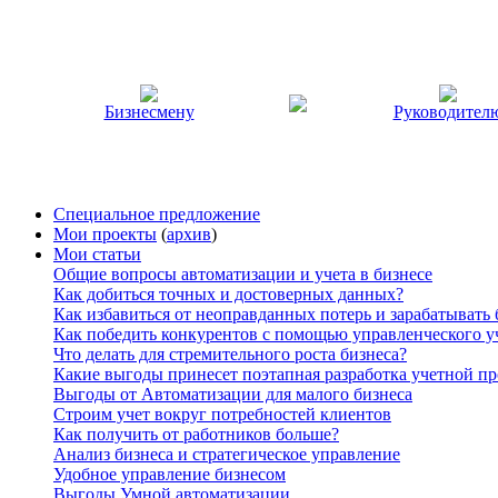
Бизнесмену
Руководител
Специальное предложение
Мои проекты
(
архив
)
Мои статьи
Общие вопросы автоматизации и учета в бизнесе
Как добиться точных и достоверных данных?
Как избавиться от неоправданных потерь и зарабатывать
Как победить конкурентов с помощью управленческого у
Что делать для стремительного роста бизнеса?
Какие выгоды принесет поэтапная разработка учетной п
Выгоды от Автоматизации для малого бизнеса
Строим учет вокруг потребностей клиентов
Как получить от работников больше?
Анализ бизнеса и стратегическое управление
Удобное управление бизнесом
Выгоды Умной автоматизации