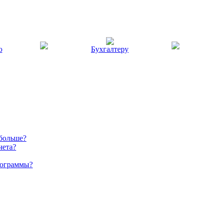
ю
Бухгалтеру
 больше?
чета?
рограммы?