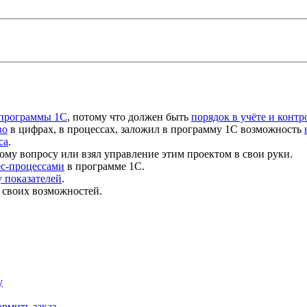
 программы 1С
, потому что должен быть
порядок в учёте и контр
во
в цифрах, в процессах, заложил в программу 1С возможность
са
.
ому вопросу или взял управление этим проектом в свои руки.
ес-процессами
в программе 1С.
 показателей
.
 своих возможностей.
у
рмить заказ