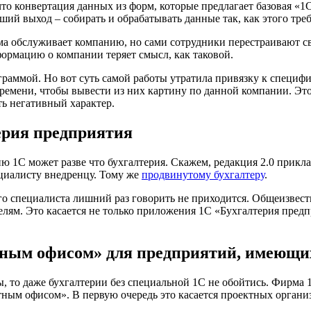
то конвертация данных из форм, которые предлагает базовая «1С
ий выход – собирать и обрабатывать данные так, как этого тре
а обслуживает компанию, но сами сотрудники перестраивают св
формацию о компании теряет смысл, как таковой.
граммой. Но вот суть самой работы утратила привязку к специф
ремени, чтобы вывести из них картину по данной компании. Это
ь негативный характер.
ерия предприятия
 1С может разве что бухгалтерия. Скажем, редакция 2.0 прикл
ециалисту внедренцу. Тому же
продвинутому бухгалтеру
.
о специалиста лишний раз говорить не приходится. Общеизвес
елям. Это касается не только приложения 1С «Бухгалтерия пред
тным офисом» для предприятий, имеющи
 то даже бухгалтерии без специальной 1С не обойтись. Фирма 
ным офисом». В первую очередь это касается проектных органи