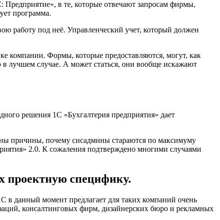
: Предприятие», в те, которые отвечают запросам фирмы,
бует программа.
ою работу под неё. Управленческий учет, который должен
ике компании. Формы, которые предоставляются, могут, как
 в лучшем случае. А может статься, они вообще искажают
адного решения 1С «Бухгалтерия предприятия» дает
тны причины, почему сисадмины стараются по максимуму
приятия» 2.0. К сожаления подтверждено многими случаями
х проектную специфику.
1С в данный момент предлагает для таких компаний очень
заций, консалтинговых фирм, дизайнерских бюро и рекламных