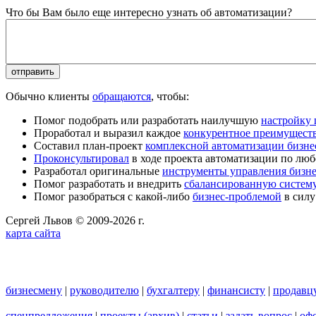
Что бы Вам было еще интересно узнать об автоматизации?
Обычно клиенты
обращаются
, чтобы:
Помог подобрать или разработать наилучшую
настройку
Проработал и выразил каждое
конкурентное преимущест
Составил план-проект
комплексной автоматизации бизне
Проконсультировал
в ходе проекта автоматизации по люб
Разработал оригинальные
инструменты управления бизн
Помог разработать и внедрить
сбалансированную систему
Помог разобраться с какой-либо
бизнес-проблемой
в силу
Сергей Львов © 2009-2026 г.
карта сайта
бизнесмену
|
руководителю
|
бухгалтеру
|
финансисту
|
продавц
спецпредложения
|
проекты
(архив)
|
статьи
|
задать вопрос
|
офо