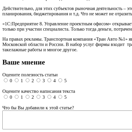
Действительно, для этих субъектов рыночная деятельность – эт
планирования, бюджетирования и т.д. Что не может не отразить
«1С:Предприятие 8. Управление проектным офисом» открывает 
только при участии специалиста. Только тогда деньги, потраче
На правах рекламы. Транспортная компания «Тран Авто №1» 
Московской области и России. В набор услуг фирмы входит тр
такелажные работы и многое другое.
Ваше мнение
Оцените полезность статьи
0
1
2
3
4
5
Оцените качество написания текста
0
1
2
3
4
5
Что бы Вы добавили к этой статье?