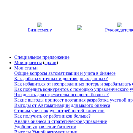
Бизнесмену
Руководител
Специальное предложение
Мои проекты
(
архив
)
Мои статьи
Общие вопросы автоматизации и учета в бизнесе
Как добиться точных и достоверных данных?
Как избавиться от неоправданных потерь и зарабатывать
Как победить конкурентов с помощью управленческого у
Что делать для стремительного роста бизнеса?
Какие выгоды принесет поэтапная разработка учетной п
Выгоды от Автоматизации для малого бизнеса
Строим учет вокруг потребностей клиентов
Как получить от работников больше?
Анализ бизнеса и стратегическое управление
Удобное управление бизнесом
Выгоды Умной автоматизации