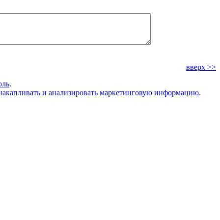
вверх >>
оль
.
накапливать и анализировать маркетинговую информацию
.