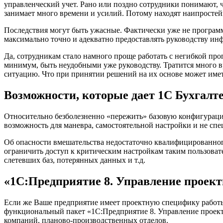
управленческий учет. Рано или поздно сотрудники понимают, ч
занимает много времени и усилий. Потому находят наипростейш
Последствия могут быть ужасные. Фактически уже не программ
максимально точно и адекватно предоставлять руководству ин
Да, сотрудникам стало намного проще работать с негибкой про
минимум, быть неудобными уже руководству. Тратится много в
ситуацию. Что при принятии решений на их основе может имет
Возможности, которые дает 1С Бухгалт
Относительно безболезненно «пережить» базовую конфигурацию
возможность для маневра, самостоятельной настройки и не сп
Об опасности вмешательства недостаточно квалифицированног
ограничить доступ к критическим настройкам таким пользоват
слетевших баз, потерянных данных и т.д.
«1С:Предприятие 8. Управление проек
Если же Ваше предприятие имеет проектную специфику работы,
функциональный пакет «1С:Предприятие 8. Управление проект
компаний, планово-производственных отделов.