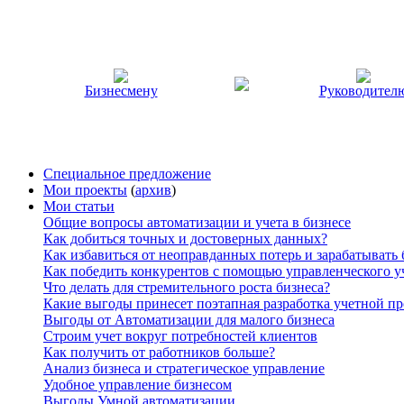
Бизнесмену
Руководител
Специальное предложение
Мои проекты
(
архив
)
Мои статьи
Общие вопросы автоматизации и учета в бизнесе
Как добиться точных и достоверных данных?
Как избавиться от неоправданных потерь и зарабатывать
Как победить конкурентов с помощью управленческого у
Что делать для стремительного роста бизнеса?
Какие выгоды принесет поэтапная разработка учетной п
Выгоды от Автоматизации для малого бизнеса
Строим учет вокруг потребностей клиентов
Как получить от работников больше?
Анализ бизнеса и стратегическое управление
Удобное управление бизнесом
Выгоды Умной автоматизации