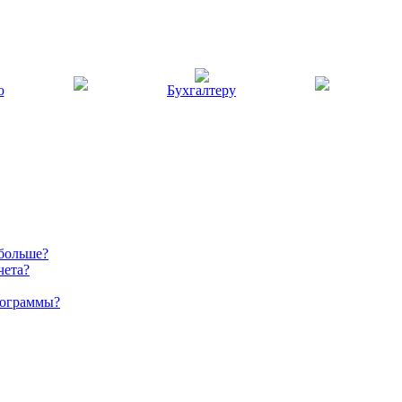
ю
Бухгалтеру
 больше?
чета?
рограммы?