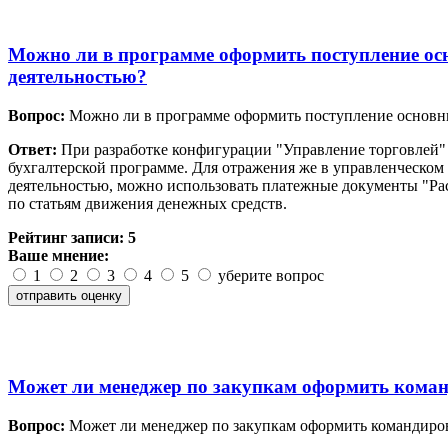
Можно ли в программе оформить поступление осн
деятельностью?
Вопрос:
Можно ли в программе оформить поступление основных
Ответ:
При разработке конфигурации "Управление торговлей" 
бухгалтерской программе. Для отражения же в управленческом 
деятельностью, можно использовать платежные документы "Ра
по статьям движения денежных средств.
Рейтинг записи:
5
Ваше мнение:
1
2
3
4
5
уберите вопрос
Может ли менеджер по закупкам оформить команд
Вопрос:
Может ли менеджер по закупкам оформить командирово