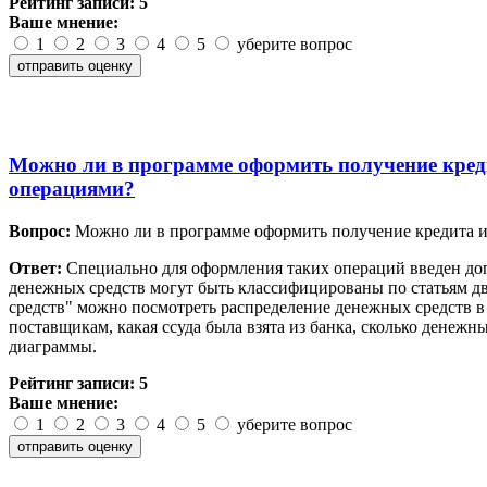
Рейтинг записи:
5
Ваше мнение:
1
2
3
4
5
уберите вопрос
Можно ли в программе оформить получение кредит
операциями?
Вопрос:
Можно ли в программе оформить получение кредита из
Ответ:
Специально для оформления таких операций введен доп
денежных средств могут быть классифицированы по статьям д
средств" можно посмотреть распределение денежных средств в
поставщикам, какая ссуда была взята из банка, сколько денежн
диаграммы.
Рейтинг записи:
5
Ваше мнение:
1
2
3
4
5
уберите вопрос