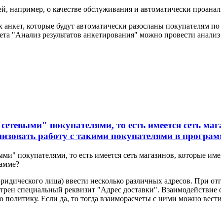
й, например, о качестве обслуживания и автоматически проанал
 анкет, которые будут автоматически разосланы покупателям п
ета "Анализ результатов анкетирования" можно провести анализ
етевыми" покупателями, то есть имеется сеть маг
низовать работу с такими покупателями в програм
ми" покупателями, то есть имеется сеть магазинов, которые име
рамме?
идического лица) ввести несколько различных адресов. При отгр
трен специальный реквизит "Адрес доставки". Взаимодействие с
 политику. Если да, то тогда взаиморасчеты с ними можно вести