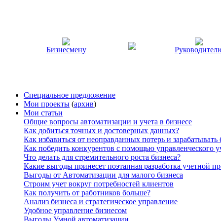
Бизнесмену
Руководител
Специальное предложение
Мои проекты
(
архив
)
Мои статьи
Общие вопросы автоматизации и учета в бизнесе
Как добиться точных и достоверных данных?
Как избавиться от неоправданных потерь и зарабатывать
Как победить конкурентов с помощью управленческого у
Что делать для стремительного роста бизнеса?
Какие выгоды принесет поэтапная разработка учетной п
Выгоды от Автоматизации для малого бизнеса
Строим учет вокруг потребностей клиентов
Как получить от работников больше?
Анализ бизнеса и стратегическое управление
Удобное управление бизнесом
Выгоды Умной автоматизации