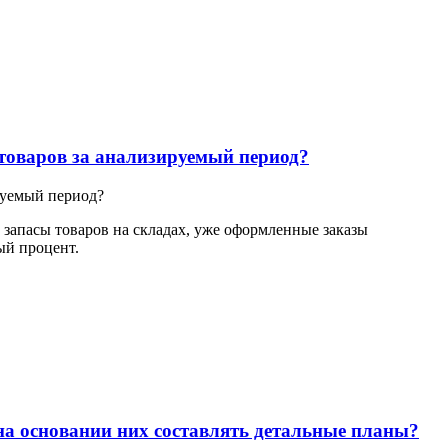
товаров за анализируемый период?
руемый период?
 запасы товаров на складах, уже оформленные заказы
ый процент.
а основании них составлять детальные планы?