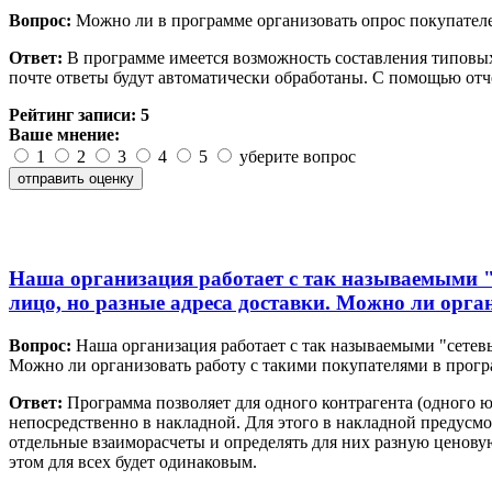
Вопрос:
Можно ли в программе организовать опрос покупателе
Ответ:
В программе имеется возможность составления типовых
почте ответы будут автоматически обработаны. С помощью отч
Рейтинг записи:
5
Ваше мнение:
1
2
3
4
5
уберите вопрос
Наша организация работает с так называемыми "с
лицо, но разные адреса доставки. Можно ли орга
Вопрос:
Наша организация работает с так называемыми "сетевы
Можно ли организовать работу с такими покупателями в прог
Ответ:
Программа позволяет для одного контрагента (одного юр
непосредственно в накладной. Для этого в накладной предусмо
отдельные взаиморасчеты и определять для них разную ценовую
этом для всех будет одинаковым.