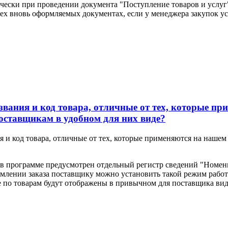
ески при проведении документа "Поступление товаров и услуг"
ех вновь оформляемых документах, если у менеджера закупок у
вания и код товара, отличные от тех, которые п
оставщикам в удобном для них виде?
 и код товара, отличные от тех, которые применяются на наше
в программе предусмотрен отдельный регистр сведений "Номен
рмлении заказа поставщику можно установить такой режим работ
е по товарам будут отображены в привычном для поставщика вид