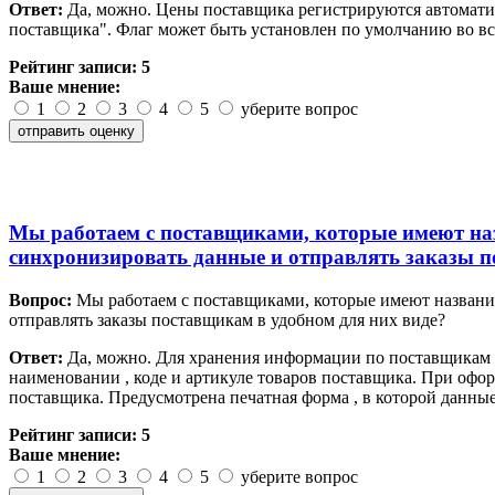
Ответ:
Да, можно. Цены поставщика регистрируются автоматич
поставщика". Флаг может быть установлен по умолчанию во вс
Рейтинг записи:
5
Ваше мнение:
1
2
3
4
5
уберите вопрос
Мы работаем с поставщиками, которые имеют наз
синхронизировать данные и отправлять заказы п
Вопрос:
Мы работаем с поставщиками, которые имеют названия
отправлять заказы поставщикам в удобном для них виде?
Ответ:
Да, можно. Для хранения информации по поставщикам 
наименовании , коде и артикуле товаров поставщика. При офо
поставщика. Предусмотрена печатная форма , в которой данны
Рейтинг записи:
5
Ваше мнение:
1
2
3
4
5
уберите вопрос