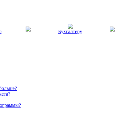
ю
Бухгалтеру
 больше?
чета?
рограммы?