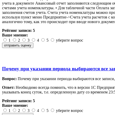
учета в документе Авансовый отчет заполняются следующим обр
счетами учета номенклатуры. • Для табличной части Оплата за
заполнения счетов учета. Счета учета номенклатуры можно про
используя пункт меню Предприятие->Счета учета расчетов с к
аналогично тому, как это происходит при вводе нового докум
Рейтинг записи:
5
Ваше мнение:
1
2
3
4
5
уберите вопрос
Почему при указании периода выбираются все зап
Вопрос:
Почему при указании периода выбираются все записи,
Ответ:
Необходимо всегда помнить, что в версии 1С Предприяти
указывать конец суток, т.е. определенную дату со временем 23
Рейтинг записи:
5
Ваше мнение:
1
2
3
4
5
уберите вопрос