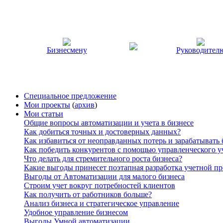
Бизнесмену
Руководител
Специальное предложение
Мои проекты
(
архив
)
Мои статьи
Общие вопросы автоматизации и учета в бизнесе
Как добиться точных и достоверных данных?
Как избавиться от неоправданных потерь и зарабатывать
Как победить конкурентов с помощью управленческого у
Что делать для стремительного роста бизнеса?
Какие выгоды принесет поэтапная разработка учетной п
Выгоды от Автоматизации для малого бизнеса
Строим учет вокруг потребностей клиентов
Как получить от работников больше?
Анализ бизнеса и стратегическое управление
Удобное управление бизнесом
Выгоды Умной автоматизации