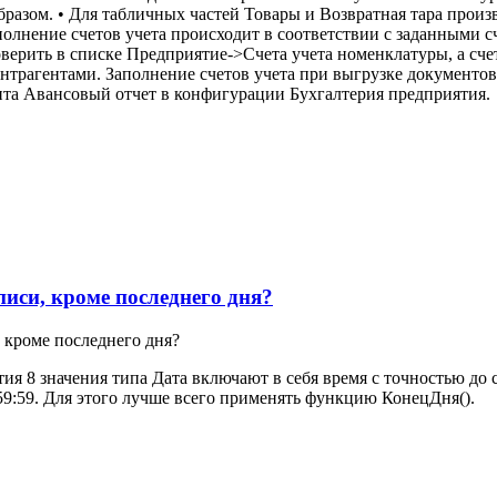
азом. • Для табличных частей Товары и Возвратная тара произв
полнение счетов учета происходит в соответствии с заданными с
верить в списке Предприятие->Счета учета номенклатуры, а счет
онтрагентами. Заполнение счетов учета при выгрузке документо
ента Авансовый отчет в конфигурации Бухгалтерия предприятия.
иси, кроме последнего дня?
 кроме последнего дня?
я 8 значения типа Дата включают в себя время с точностью до 
:59:59. Для этого лучше всего применять функцию КонецДня().