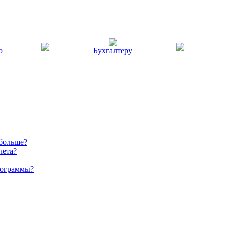
ю
Бухгалтеру
 больше?
чета?
рограммы?