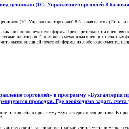
вид ценников (1С: Управление торговлей 8 базовая
енников (1С: Управление торговлей 8 базовая версия.) Есть л
как внешнюю печатную форму. Предварительно эта внешняя печ
слугами партнеров. С помощью механизма внешних печатных фор
чить вызов внешней печатной формы из любого документа, напр
авление торговлей» в программу «Бухгалтерия п
рмируются проводки. Где необходимо задать счета 
е торговлей» в программу «Бухгалтерия предприятия». В прогр
?
в соответствии с заданной настройкой счетов учета номенклату